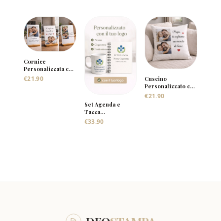
Cornice
Personalizzata con
Foto, Frase e
€
21.90
Cuscino
Canzone
Personalizzato con
Foto e Nomi
€
21.90
Set Agenda e
Tazza
Personalizzata con
€
33.90
Foto e Nome