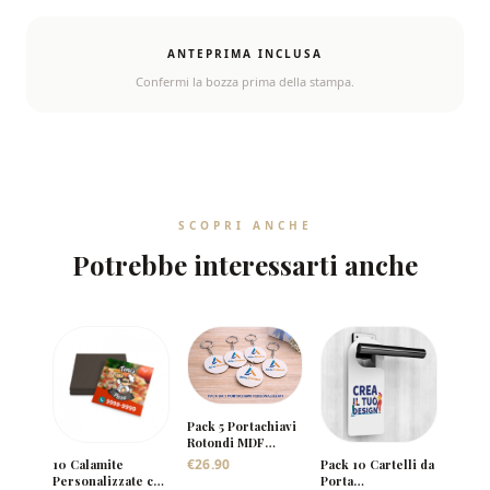
ANTEPRIMA INCLUSA
Confermi la bozza prima della stampa.
SCOPRI ANCHE
Potrebbe interessarti anche
Pack 5 Portachiavi
Rotondi MDF
Personalizzati con
€
26.90
10 Calamite
Pack 10 Cartelli da
Logo
Personalizzate con
Porta