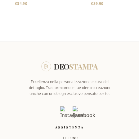
Foto o Logo
Personalizzati in
€
34.90
€
39.90
Legno con Logo o
Frase
DEO
STAMPA
Eccellenza nella personalizzazione e cura del
dettaglio. Trasformiamo le tue idee in creazioni
uniche con un design esclusivo pensato per te.
ASSISTENZA
TELEFONO