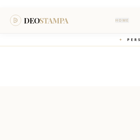
DEO
STAMPA
HOME
✦
PER