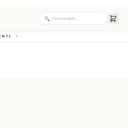
🔍
ENTI
✦